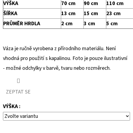
VÁZA
VÝŠKA
70 cm
90 cm
110 cm
BARELOVÁ
MODRÁ
ŠÍŘKA
13 cm
15 cm
23 cm
4
PRŮMĚR HRDLA
2 cm
3 cm
5 cm
325
Kč
Váza je ručně vyrobena z přírodního materiálu. Není
vhodná pro použití s kapalinou. Foto je pouze ilustrativní
- možné odchylky v barvě, tvaru nebo rozměrech.
ZEPTAT SE
VÝŠKA :