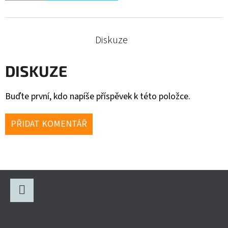
Diskuze
DISKUZE
Buďte první, kdo napíše příspěvek k této položce.
PŘIDAT KOMENTÁŘ
Z
Á
P
Facebook
A