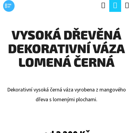
K
Hledat
Náku
Přejít
O
Zpět
Zpět
na
koší
Š
obsah
VYSOKÁ DŘEVĚNÁ
Í
C
K
DEKORATIVNÍ VÁZA
O
P
LOMENÁ ČERNÁ
O
T
Ř
Dekorativní vysoká černá váza vyrobena z mangového
E
dřeva s lomenými plochami.
B
U
J