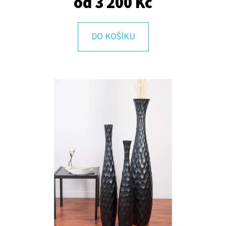
od
3 200 Kč
E
T
E
DO KOŠÍKU
N
A
J
Í
T
?
HLEDAT