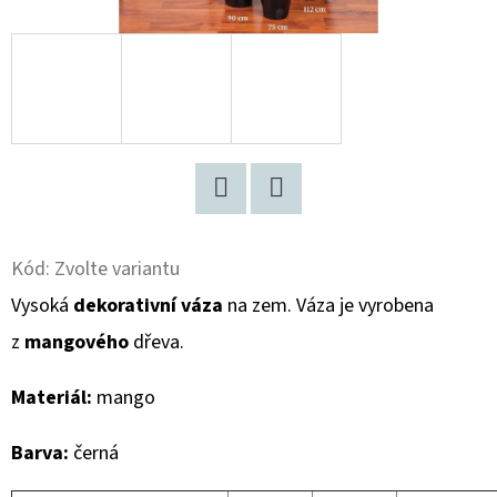
D
O
P
O
R
U
Č
Facebook
Twitter
U
Kód:
Zvolte variantu
J
Vysoká
dekorativní váza
na zem. Váza je vyrobena
E
M
z
mangového
dřeva.
E
Materiál:
mango
VYSOKÁ
Barva:
černá
DŘEVĚNÁ
DEKORATIVNÍ