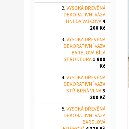
Í
P
VYSOKÁ DŘEVĚNÁ
DEKORATIVNÍ VÁZA
A
VYSOKÁ DŘEVĚNÁ DEKORATIVNÍ VÁZA
HNĚDÁ VÁLCOVÁ
4
BARELOVÁ BÍLÁ
N
200 Kč
1 900 Kč
E
VYSOKÁ DŘEVĚNÁ
L
DEKORATIVNÍ VÁZA
BARELOVÁ BÍLÁ
STRUKTURA
1 900
Kč
VYSOKÁ DŘEVĚNÁ
DEKORATIVNÍ VÁZA
STŘÍBRNÁ VLNA
3
200 Kč
VYSOKÁ DŘEVĚNÁ
DEKORATIVNÍ VÁZA
BARELOVÁ
KRÉMOVÁ
4 325 Kč