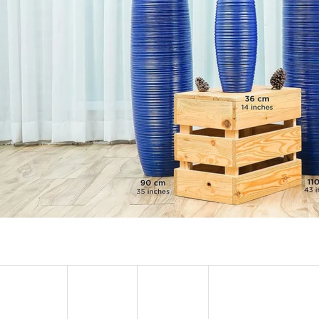
VYSOKÁ DŘEVĚNÁ DEKORATIVNÍ VÁZA HNĚDÁ
VYSOKÁ DŘEVĚNÁ 
VÁLCOVÁ
BARELOVÁ BÍLÁ S
4 200 Kč
1 900 Kč