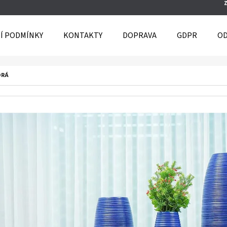
Í PODMÍNKY
KONTAKTY
DOPRAVA
GDPR
OD
O POTŘEBUJETE NAJÍT?
DRÁ
HLEDAT
DOPORUČUJEME