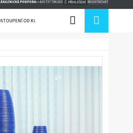
ZÁKAZNICKÁ PODPORA:
+420 737 786 025
REGISTROVAT
PŘIHLÁŠENÍ
Hledat
Nákupn
STOUPENÍ OD KUPNÍ SMLOUVY
košík
Následující