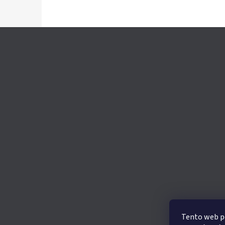
Z
Á
P
A
T
Í
Tento web po