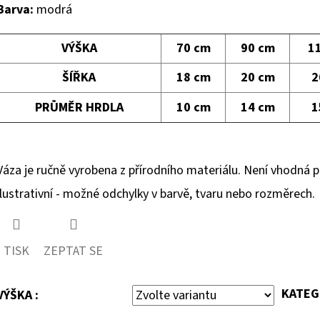
Barva:
modrá
VÝŠKA
70 cm
90 cm
1
ŠÍŘKA
18 cm
20 cm
2
PRŮMĚR HRDLA
10 cm
14 cm
1
Váza je ručně vyrobena z přírodního materiálu. Není vhodná pr
ilustrativní - možné odchylky v barvě, tvaru nebo rozměrech.
TISK
ZEPTAT SE
KATEG
VÝŠKA :