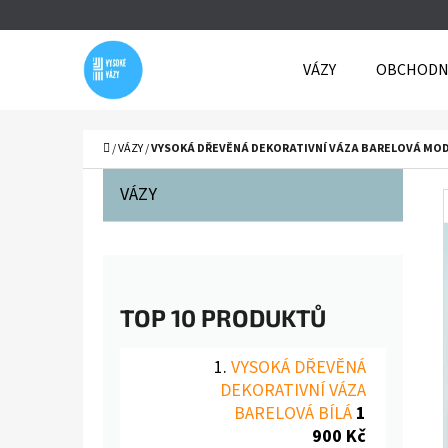
K
Přejít
O
Zpět
Zpět
na
VÁZY
OBCHODN
Š
do
do
obsah
obchodu
obchodu
Í
C
K
Domů
/
VÁZY
/
VYSOKÁ DŘEVĚNÁ DEKORATIVNÍ VÁZA BARELOVÁ MO
P
K
Přeskočit
VÁZY
A
O
kategorie
T
S
E
T
G
O
R
TOP 10 PRODUKTŮ
R
A
I
VYSOKÁ DŘEVĚNÁ
N
E
DEKORATIVNÍ VÁZA
N
BARELOVÁ BÍLÁ
1
900 Kč