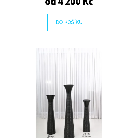
od
4 200 Kč
E
T
E
DO KOŠÍKU
N
A
J
Í
T
?
HLEDAT