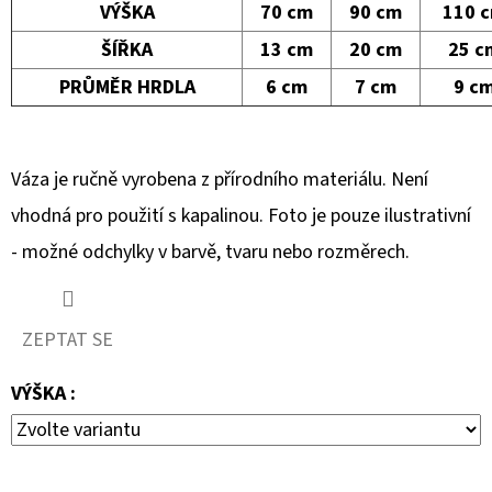
VÁZA
VÝŠKA
70 cm
90 cm
110 
ČERNÁ
KUŽEL
ŠÍŘKA
13 cm
20 cm
25 c
3
PRŮMĚR HRDLA
6 cm
7 cm
9 c
350
Kč
Váza je ručně vyrobena z přírodního materiálu. Není
vhodná pro použití s kapalinou. Foto je pouze ilustrativní
- možné odchylky v barvě, tvaru nebo rozměrech.
ZEPTAT SE
VÝŠKA :