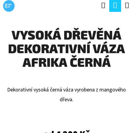
K
Hledat
Náku
Přejít
O
Zpět
Zpět
na
koší
Š
obsah
VYSOKÁ DŘEVĚNÁ
Í
C
K
DEKORATIVNÍ VÁZA
O
P
AFRIKA ČERNÁ
O
T
Ř
Dekorativní vysoká černá váza vyrobena z mangového
E
dřeva.
B
U
J