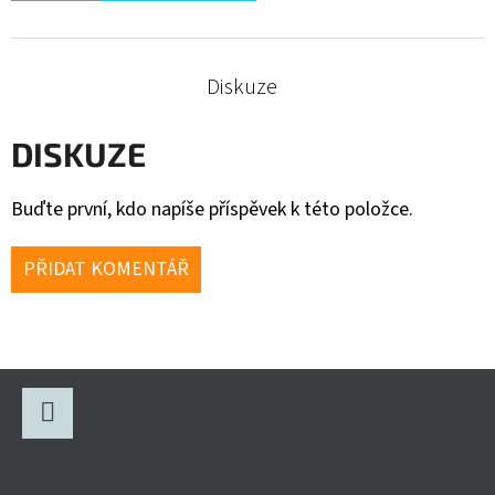
Diskuze
DISKUZE
Buďte první, kdo napíše příspěvek k této položce.
PŘIDAT KOMENTÁŘ
Z
Á
P
Facebook
A