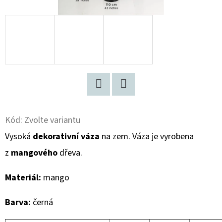
D
O
P
O
R
U
Č
Facebook
Twitter
U
Kód:
Zvolte variantu
J
Vysoká
dekorativní váza
na zem. Váza je vyrobena
E
M
z
mangového
dřeva.
E
Materiál:
mango
VYSOKÁ
Barva:
černá
DŘEVĚNÁ
DEKORATIVNÍ