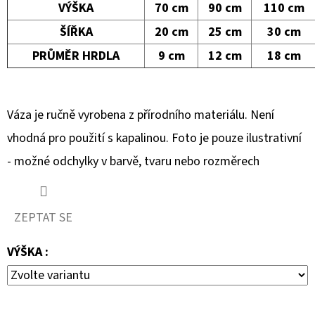
VÁZA
VÝŠKA
70 cm
90 cm
110 cm
BARELOVÁ
BÍLÁ
ŠÍŘKA
20 cm
25 cm
30 cm
1
PRŮMĚR HRDLA
9 cm
12 cm
18 cm
900
Kč
Váza je ručně vyrobena z přírodního materiálu. Není
vhodná pro použití s kapalinou. Foto je pouze ilustrativní
- možné odchylky v barvě, tvaru nebo rozměrech
ZEPTAT SE
VÝŠKA :