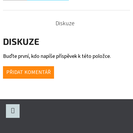
Diskuze
DISKUZE
Buďte první, kdo napíše příspěvek k této položce.
PŘIDAT KOMENTÁŘ
Z
Á
P
Facebook
A