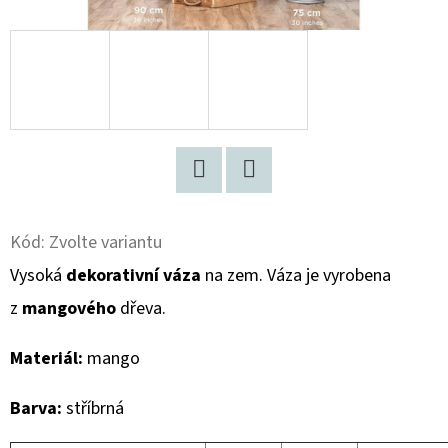
D
O
P
O
R
U
Č
Facebook
Twitter
U
Kód:
Zvolte variantu
J
Vysoká
dekorativní váza
na zem. Váza je vyrobena
E
M
z
mangového
dřeva.
E
Materiál:
mango
VYSOKÁ
Barva:
stříbrná
DŘEVĚNÁ
DEKORATIVNÍ