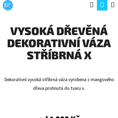
K
Hledat
Náku
Přejít
O
Zpět
Zpět
na
koší
Š
obsah
VYSOKÁ DŘEVĚNÁ
Í
C
K
DEKORATIVNÍ VÁZA
O
P
STŘÍBRNÁ X
O
T
Ř
Dekorativní vysoká stříbrná váza vyrobena z mangového
E
dřeva prohnutá do tvaru x.
B
U
J