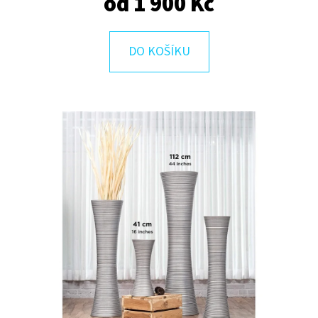
od
1 900 Kč
E
T
E
DO KOŠÍKU
N
A
J
Í
T
?
HLEDAT