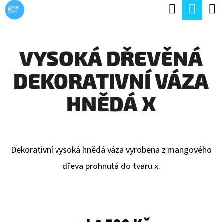
K
Hledat
Náku
Přejít
O
Zpět
Zpět
na
koší
Š
obsah
VYSOKÁ DŘEVĚNÁ
Í
C
K
DEKORATIVNÍ VÁZA
O
P
HNĚDÁ X
O
T
Ř
Dekorativní vysoká hnědá váza vyrobena z mangového
E
dřeva prohnutá do tvaru x.
B
U
J