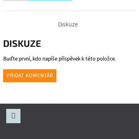
Diskuze
DISKUZE
Buďte první, kdo napíše příspěvek k této položce.
PŘIDAT KOMENTÁŘ
Z
Á
P
Facebook
A