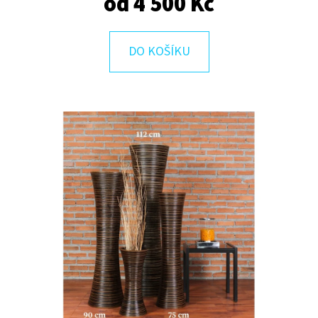
od
4 500 Kč
E
T
E
DO KOŠÍKU
N
A
J
Í
T
?
HLEDAT