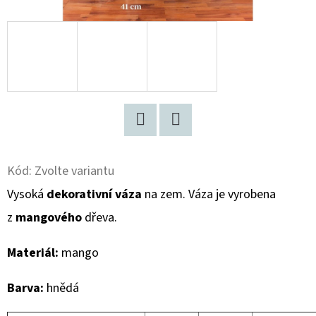
D
O
P
O
R
U
Č
Facebook
Twitter
U
Kód:
Zvolte variantu
J
Vysoká
dekorativní váza
na zem. Váza je vyrobena
E
M
z
mangového
dřeva.
E
Materiál:
mango
VYSOKÁ
Barva:
hnědá
DŘEVĚNÁ
DEKORATIVNÍ