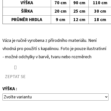
VÁZA
VÝŠKA
70 cm
90 cm
110 cm
HNĚDÁ
VÁLCOVÁ
ŠÍŘKA
20 cm
25 cm
30 cm
4
PRŮMĚR HRDLA
9 cm
12 cm
18 cm
200
Kč
Váza je ručně vyrobena z přírodního materiálu. Není
vhodná pro použití s kapalinou. Foto je pouze ilustrativní
- možné odchylky v barvě, tvaru nebo rozměrech
ZEPTAT SE
VÝŠKA :